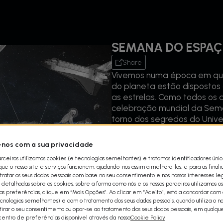
SEMANA DO ESPAÇ
Share
Vivemos numa época em que 
do planeta estão dispostos 
as estrelas. Como todos os 
celebração mundial da Sem
torno dos segredos do Unive
investigação espacial para l
De 4 a 10 de outubro, no Di
nos com a sua privacidade
arceiros utilizamos cookies (e tecnologias semelhantes) e tratamos identificadores úni
e o nosso site e serviços funcionem, ajudando-nos assim a melhorá-los, e para as final
THE DARK SIDE OF THE SUN |
ratar os seus dados pessoais com base no seu consentimento e nos nossos interesses leg
O que aconteceria se o sol 
detalhadas sobre os cookies, sobre a forma como nós e os nossos parceiros utilizamos os
uas preferências, clique em “Mais Opções”. Ao clicar em “Aceito”, está a concordar com a
inteiro? Embora básico para 
cnologias semelhantes) e com o tratamento dos seus dados pessoais, quando utiliza o nos
constantemente enormes ma
etirar o seu consentimento ou opor-se ao tratamento dos seus dados pessoais, em qualq
massa coronal. Estas tempes
 centro de preferências disponível através da nossa
Cookie Policy