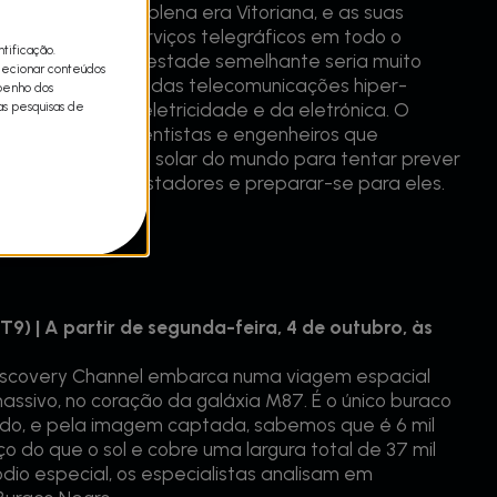
 de 150 anos, em plena era Vitoriana, e as suas
nterrupção dos serviços telegráficos em todo o
tificação.
cto de uma tempestade semelhante seria muito
lecionar conteúdos
ue vivemos na era das telecomunicações hiper-
mpenho dos
as pesquisas de
rtemente da eletricidade e da eletrónica. O
a um grupo de cientistas e engenheiros que
 maior telescópio solar do mundo para tentar prever
cialmente devastadores e preparar-se para eles.
) | A partir de segunda-feira, 4 de outubro, às
iscovery Channel embarca numa viagem espacial
ssivo, no coração da galáxia M87. É o único buraco
do, e pela imagem captada, sabemos que é 6 mil
o do que o sol e cobre uma largura total de 37 mil
dio especial, os especialistas analisam em