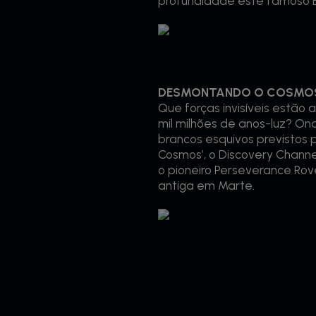
profundidade este famoso B
DESMONTANDO O COSMOS (T4
Que forças invisíveis estão
mil milhões de anos-luz? O
brancos esquivos previstos
Cosmos’, o Discovery Chan
o pioneiro Perseverance Rov
antiga em Marte.