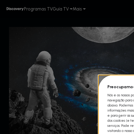
Programas TV
Guía TV
Mais
Preocupamo-
Nós e os nossos p
navegação para qu
abaixo. Podemos t
informações mais 
e para gerir as s
dos cookies (e te
serviços. Pode r
visitando o nosso