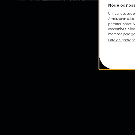
Nós e os nos
Utilizar dados de
Armazenar e/ou a
personalizados. 
conteúdos. Selec
mercado para ger
Lista de particip