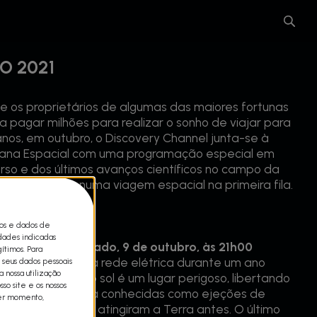
O 2021
os proprietários de algumas das maiores fortunas
a pagar milhões para realizar o sonho de viajar para
anos, em outubro, o Discovery Channel junta-se à
ana Espacial com uma programação especial em
rso e dos últimos avanços científicos no campo da
evar o público numa viagem espacial na primeira fila.
scovery.
cos e dados de
idades indicadas
 A partir de sábado, 9 de outubro, às 21h00
ítimos. Para
destruísse a nossa rede elétrica durante um ano
 seus dados pessoais
 nossa utilização
a vida na Terra, o sol é um lugar perigoso, libertando
so site e os nossos
ssas de energia conhecidas como ejeções de
uer momento,
tades solares já atingiram a Terra antes. O último