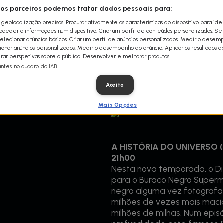
dos registos ocorreu há mais
sos parceiros podemos tratar dados pessoais para:
consequências incluíram a i
 geolocalização precisos. Procurar ativamente as características do dispositivo para iden
mundo. Atualmente, o impa
ceder a informações num dispositivo. Criar um perfil de conteúdos personalizados. Se
mais destrutivo, uma vez q
Selecionar anúncios básicos. Criar um perfil de anúncios personalizados. Medir o dese
ionar anúncios personalizados. Medir o desempenho do anúncio. Aplicar os resultados d
conectadas e dependemos fo
ar perspetivas sobre o público. Desenvolver e melhorar produtos.
Discovery Channel junta-se 
antes no quadro do IAB
trabalham na construção do
estes acontecimentos poten
Aceito
Mais Opções
A HISTÓRIA DO UNIVERSO (T9
21h00
Nesta nova temporada, o D
para o Buraco Negro Superma
negro alguma vez fotografa
milhões de vezes mais maciç
milhões de milhas. Num episó