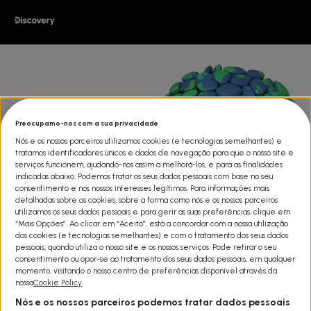
Preocupamo-nos com a sua privacidade
Nós e os nossos parceiros utilizamos cookies (e tecnologias semelhantes) e
tratamos identificadores únicos e dados de navegação para que o nosso site e
serviços funcionem, ajudando-nos assim a melhorá-los, e para as finalidades
indicadas abaixo. Podemos tratar os seus dados pessoais com base no seu
consentimento e nos nossos interesses legítimos. Para informações mais
detalhadas sobre os cookies, sobre a forma como nós e os nossos parceiros
utilizamos os seus dados pessoais e para gerir as suas preferências, clique em
“Mais Opções”. Ao clicar em “Aceito”, está a concordar com a nossa utilização
dos cookies (e tecnologias semelhantes) e com o tratamento dos seus dados
pessoais, quando utiliza o nosso site e os nossos serviços. Pode retirar o seu
consentimento ou opor-se ao tratamento dos seus dados pessoais, em qualquer
VIAGRA: O MILAGRE AZUL
momento, visitando o nosso centro de preferências disponível através da
nossa
Cookie Policy
Share
Nós e os nossos parceiros podemos tratar dados pessoais