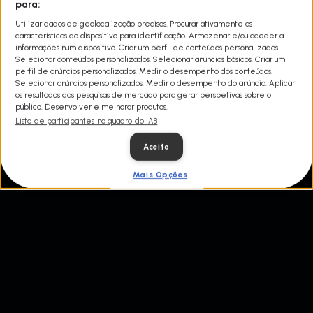
para:
irreverente, o Dr. Jeff Young, representam uma última
esperança e, possivelmente, a diferença entre a vida e a morte
Utilizar dados de geolocalização precisos. Procurar ativamente as
tanto para animais de estimação amados como para animais
características do dispositivo para identificação. Armazenar e/ou aceder a
selvagens resgatados.
informações num dispositivo. Criar um perfil de conteúdos personalizados.
Selecionar conteúdos personalizados. Selecionar anúncios básicos. Criar um
perfil de anúncios personalizados. Medir o desempenho dos conteúdos.
Selecionar anúncios personalizados. Medir o desempenho do anúncio. Aplicar
os resultados das pesquisas de mercado para gerar perspetivas sobre o
público. Desenvolver e melhorar produtos.
Lista de participantes no quadro do IAB
Aceito
Mais Opções