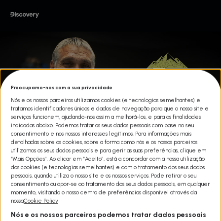
Preocupamo-nos com a sua privacidade
Nós e os nossos parceiros utilizamos cookies (e tecnologias semelhantes) e
tratamos identificadores únicos e dados de navegação para que o nosso site e
serviços funcionem, ajudando-nos assim a melhorá-los, e para as finalidades
indicadas abaixo. Podemos tratar os seus dados pessoais com base no seu
consentimento e nos nossos interesses legítimos. Para informações mais
detalhadas sobre os cookies, sobre a forma como nós e os nossos parceiros
utilizamos os seus dados pessoais e para gerir as suas preferências, clique em
“Mais Opções”. Ao clicar em “Aceito”, está a concordar com a nossa utilização
dos cookies (e tecnologias semelhantes) e com o tratamento dos seus dados
VETERINÁRIO EM APUROS T3
pessoais, quando utiliza o nosso site e os nossos serviços. Pode retirar o seu
consentimento ou opor-se ao tratamento dos seus dados pessoais, em qualquer
Share
momento, visitando o nosso centro de preferências disponível através da
Não existe tal coisa como um dia normal na clínica veterinária
nossa
Cookie Policy
Planned Pethood Plus, em Denver. Para mais de 80.000 clientes e
Nós e os nossos parceiros podemos tratar dados pessoais
os seus animais de estimação, a clínica e o seu veterinário