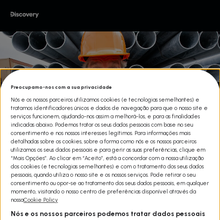
Preocupamo-nos com a sua privacidade
Nós e os nossos parceiros utilizamos cookies (e tecnologias semelhantes) e
tratamos identificadores únicos e dados de navegação para que o nosso site e
serviços funcionem, ajudando-nos assim a melhorá-los, e para as finalidades
indicadas abaixo. Podemos tratar os seus dados pessoais com base no seu
consentimento e nos nossos interesses legítimos. Para informações mais
detalhadas sobre os cookies, sobre a forma como nós e os nossos parceiros
utilizamos os seus dados pessoais e para gerir as suas preferências, clique em
“Mais Opções”. Ao clicar em “Aceito”, está a concordar com a nossa utilização
dos cookies (e tecnologias semelhantes) e com o tratamento dos seus dados
pessoais, quando utiliza o nosso site e os nossos serviços. Pode retirar o seu
consentimento ou opor-se ao tratamento dos seus dados pessoais, em qualquer
TRABALHO SUJO T9
momento, visitando o nosso centro de preferências disponível através da
nossa
Cookie Policy
Share
Nós e os nossos parceiros podemos tratar dados pessoais