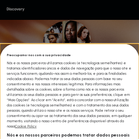
Preocupamo-nos com a sua privacidade
Nós e os nossos parceiros utilizamos cookies (e tecnologias semelhantes) e
tratamos identificadores únicos e dados de navegação para que o nosso site e
serviços funcionem, ajudando-nos assim a melhorá-los, e para as finalidades
indicadas abaixo. Podemos tratar os seus dados pessoais com base no seu
consentimento e nos nossos interesses legítimos. Para informações mais
detalhadas sobre os cookies, sobre a forma como nós e os nossos parceiros
utilizamos os seus dados pessoais e para gerir as suas preferências, clique em
“Mais Opções”. Ao clicar em “Aceito”, está a concordar com a nossa utilização
dos cookies (e tecnologias semelhantes) e com o tratamento dos seus dados
pessoais, quando utiliza o nosso site e os nossos serviços. Pode retirar o seu
consentimento ou opor-se ao tratamento dos seus dados pessoais, em qualquer
O SISTEMA PENAL DOS ESTADOS
momento, visitando o nosso centro de preferências disponível através da
nossa
Cookie Policy
UNIDOS DA AMÉRICA
Nós e os nossos parceiros podemos tratar dados pessoais