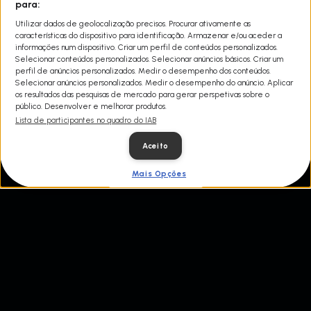
para:
Share
Uma visão de 360 graus do sistema de justiça criminal de Nashville
Utilizar dados de geolocalização precisos. Procurar ativamente as
oferece acesso sem precedentes à vida de reclusos, advogados e
características do dispositivo para identificação. Armazenar e/ou aceder a
administradores, enquanto enfrentam questões de saúde
informações num dispositivo. Criar um perfil de conteúdos personalizados.
mental, dependência química e encarceramento de jovens e
Selecionar conteúdos personalizados. Selecionar anúncios básicos. Criar um
mulheres.
perfil de anúncios personalizados. Medir o desempenho dos conteúdos.
Selecionar anúncios personalizados. Medir o desempenho do anúncio. Aplicar
os resultados das pesquisas de mercado para gerar perspetivas sobre o
público. Desenvolver e melhorar produtos.
Lista de participantes no quadro do IAB
Aceito
Mais Opções