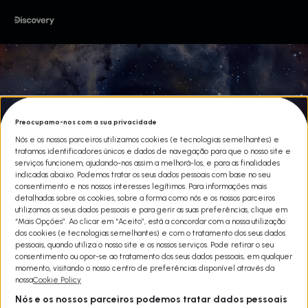
Preocupamo-nos com a sua privacidade
Nós e os nossos parceiros utilizamos cookies (e tecnologias semelhantes) e
tratamos identificadores únicos e dados de navegação para que o nosso site e
serviços funcionem, ajudando-nos assim a melhorá-los, e para as finalidades
indicadas abaixo. Podemos tratar os seus dados pessoais com base no seu
consentimento e nos nossos interesses legítimos. Para informações mais
detalhadas sobre os cookies, sobre a forma como nós e os nossos parceiros
utilizamos os seus dados pessoais e para gerir as suas preferências, clique em
“Mais Opções”. Ao clicar em “Aceito”, está a concordar com a nossa utilização
dos cookies (e tecnologias semelhantes) e com o tratamento dos seus dados
pessoais, quando utiliza o nosso site e os nossos serviços. Pode retirar o seu
consentimento ou opor-se ao tratamento dos seus dados pessoais, em qualquer
SEMANA DO ESPAÇO 2023
momento, visitando o nosso centro de preferências disponível através da
nossa
Cookie Policy
Share
Nós e os nossos parceiros podemos tratar dados pessoais