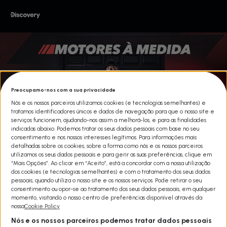
Preocupamo-nos com a sua privacidade
Nós e os nossos parceiros utilizamos cookies (e tecnologias semelhantes) e
tratamos identificadores únicos e dados de navegação para que o nosso site e
serviços funcionem, ajudando-nos assim a melhorá-los, e para as finalidades
indicadas abaixo. Podemos tratar os seus dados pessoais com base no seu
consentimento e nos nossos interesses legítimos. Para informações mais
detalhadas sobre os cookies, sobre a forma como nós e os nossos parceiros
utilizamos os seus dados pessoais e para gerir as suas preferências, clique em
“Mais Opções”. Ao clicar em “Aceito”, está a concordar com a nossa utilização
dos cookies (e tecnologias semelhantes) e com o tratamento dos seus dados
pessoais, quando utiliza o nosso site e os nossos serviços. Pode retirar o seu
consentimento ou opor-se ao tratamento dos seus dados pessoais, em qualquer
MOTORES À MEDIDA
momento, visitando o nosso centro de preferências disponível através da
nossa
Cookie Policy
Share
Nós e os nossos parceiros podemos tratar dados pessoais