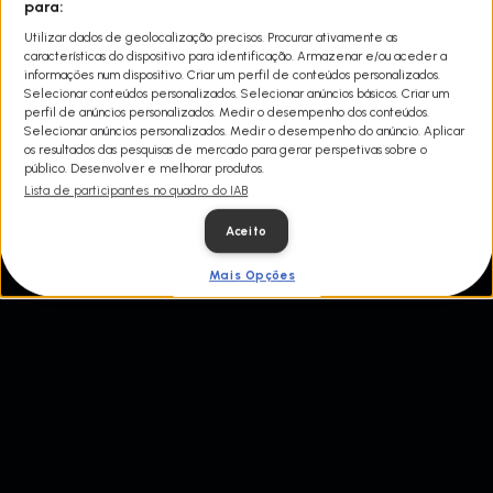
Tommy Pike constrói automóveis desde os 13 anos de idade.
para:
Atualmente, ele e a sua esposa Stephanie gerem uma enorme
Utilizar dados de geolocalização precisos. Procurar ativamente as
oficina de restauro na Carolina do Sul, com uma equipa de
características do dispositivo para identificação. Armazenar e/ou aceder a
técnicos artesãos que criam e personalizam máquinas por
informações num dispositivo. Criar um perfil de conteúdos personalizados.
medida deslumbrantes. Desde trabalhos de alto nível a projectos
Selecionar conteúdos personalizados. Selecionar anúncios básicos. Criar um
mais pequenos, Tommy trabalha com cada cliente para tornar os
perfil de anúncios personalizados. Medir o desempenho dos conteúdos.
seus sonhos realidade.
Selecionar anúncios personalizados. Medir o desempenho do anúncio. Aplicar
os resultados das pesquisas de mercado para gerar perspetivas sobre o
público. Desenvolver e melhorar produtos.
Lista de participantes no quadro do IAB
Aceito
Mais Opções