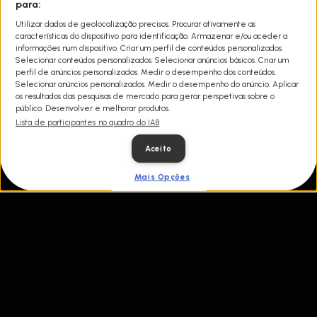
Drew Pritchard ganha dinheiro com pedaços de edifícios que os
para:
outros não querem. Quer se trate de uma chaminé histórica de
Utilizar dados de geolocalização precisos. Procurar ativamente as
uma mansão medieval ou de uma cúpula de vidro de um edifício
características do dispositivo para identificação. Armazenar e/ou aceder a
vitoriano, ele passa a vida na estrada à procura de tesouros
informações num dispositivo. Criar um perfil de conteúdos personalizados.
arquitectónicos.
Selecionar conteúdos personalizados. Selecionar anúncios básicos. Criar um
perfil de anúncios personalizados. Medir o desempenho dos conteúdos.
Selecionar anúncios personalizados. Medir o desempenho do anúncio. Aplicar
os resultados das pesquisas de mercado para gerar perspetivas sobre o
público. Desenvolver e melhorar produtos.
Lista de participantes no quadro do IAB
Aceito
Mais Opções