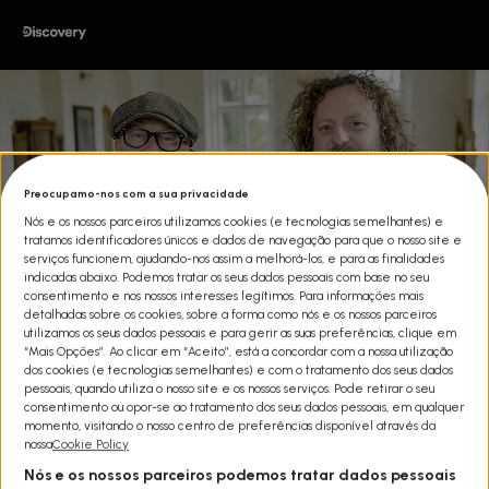
Preocupamo-nos com a sua privacidade
Nós e os nossos parceiros utilizamos cookies (e tecnologias semelhantes) e
tratamos identificadores únicos e dados de navegação para que o nosso site e
serviços funcionem, ajudando-nos assim a melhorá-los, e para as finalidades
indicadas abaixo. Podemos tratar os seus dados pessoais com base no seu
consentimento e nos nossos interesses legítimos. Para informações mais
detalhadas sobre os cookies, sobre a forma como nós e os nossos parceiros
utilizamos os seus dados pessoais e para gerir as suas preferências, clique em
“Mais Opções”. Ao clicar em “Aceito”, está a concordar com a nossa utilização
dos cookies (e tecnologias semelhantes) e com o tratamento dos seus dados
pessoais, quando utiliza o nosso site e os nossos serviços. Pode retirar o seu
consentimento ou opor-se ao tratamento dos seus dados pessoais, em qualquer
MESTRES DO RESTAURO T17
momento, visitando o nosso centro de preferências disponível através da
nossa
Cookie Policy
Share
Nós e os nossos parceiros podemos tratar dados pessoais