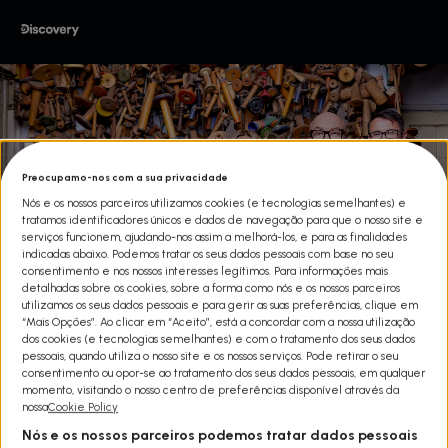
Preocupamo-nos com a sua privacidade
Nós e os nossos parceiros utilizamos cookies (e tecnologias semelhantes) e
tratamos identificadores únicos e dados de navegação para que o nosso site e
serviços funcionem, ajudando-nos assim a melhorá-los, e para as finalidades
indicadas abaixo. Podemos tratar os seus dados pessoais com base no seu
consentimento e nos nossos interesses legítimos. Para informações mais
detalhadas sobre os cookies, sobre a forma como nós e os nossos parceiros
utilizamos os seus dados pessoais e para gerir as suas preferências, clique em
“Mais Opções”. Ao clicar em “Aceito”, está a concordar com a nossa utilização
dos cookies (e tecnologias semelhantes) e com o tratamento dos seus dados
MESTRES DO RESTAURO T19
pessoais, quando utiliza o nosso site e os nossos serviços. Pode retirar o seu
consentimento ou opor-se ao tratamento dos seus dados pessoais, em qualquer
Share
momento, visitando o nosso centro de preferências disponível através da
Drew Pritchard vai partilhar os seus conhecimentos e experiência
nossa
Cookie Policy
ao levar os colegas negociantes Alister Dryburgh e Viki Knott
Nós e os nossos parceiros podemos tratar dados pessoais
consigo numa viagem por uma grande variedade de locais em