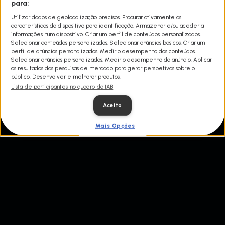
para:
todo o Reino Unido, desde mansões a sucatas, coleções
particulares e muito mais.
Utilizar dados de geolocalização precisos. Procurar ativamente as
características do dispositivo para identificação. Armazenar e/ou aceder a
informações num dispositivo. Criar um perfil de conteúdos personalizados.
Selecionar conteúdos personalizados. Selecionar anúncios básicos. Criar um
perfil de anúncios personalizados. Medir o desempenho dos conteúdos.
Selecionar anúncios personalizados. Medir o desempenho do anúncio. Aplicar
os resultados das pesquisas de mercado para gerar perspetivas sobre o
público. Desenvolver e melhorar produtos.
Lista de participantes no quadro do IAB
Aceito
Mais Opções