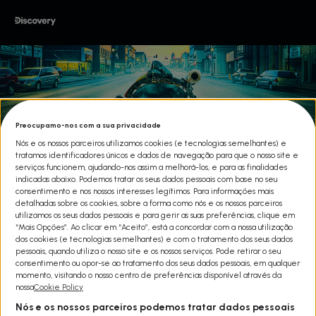
Preocupamo-nos com a sua privacidade
Nós e os nossos parceiros utilizamos cookies (e tecnologias semelhantes) e
tratamos identificadores únicos e dados de navegação para que o nosso site e
serviços funcionem, ajudando-nos assim a melhorá-los, e para as finalidades
indicadas abaixo. Podemos tratar os seus dados pessoais com base no seu
consentimento e nos nossos interesses legítimos. Para informações mais
detalhadas sobre os cookies, sobre a forma como nós e os nossos parceiros
utilizamos os seus dados pessoais e para gerir as suas preferências, clique em
“Mais Opções”. Ao clicar em “Aceito”, está a concordar com a nossa utilização
dos cookies (e tecnologias semelhantes) e com o tratamento dos seus dados
pessoais, quando utiliza o nosso site e os nossos serviços. Pode retirar o seu
consentimento ou opor-se ao tratamento dos seus dados pessoais, em qualquer
MERGULHADORES DE ESGOTOS
momento, visitando o nosso centro de preferências disponível através da
nossa
Cookie Policy
Share
Nós e os nossos parceiros podemos tratar dados pessoais