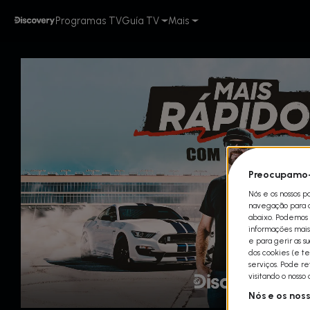
Programas TV
Guía TV
Mais
Preocupamo-
Nós e os nossos p
navegação para qu
abaixo. Podemos t
informações mais 
e para gerir as s
dos cookies (e te
serviços. Pode r
visitando o nosso
Nós e os nos