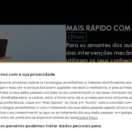
MAIS RÁPIDO COM
Share
Para os amantes dos au
das intervenções mecâni
utilizam os seus conhec
carros, testando-os depo
nos com a sua privacidade
que máquinas e pilotos 
limites.
arceiros utilizamos cookies (e tecnologias semelhantes) e tratamos identificadores úni
e o nosso site e serviços funcionem, ajudando-nos assim a melhorá-los, e para as final
ratar os seus dados pessoais com base no seu consentimento e nos nossos interesses leg
detalhadas sobre os cookies, sobre a forma como nós e os nossos parceiros utilizamos os
uas preferências, clique em “Mais Opções”. Ao clicar em “Aceito”, está a concordar com a
cnologias semelhantes) e com o tratamento dos seus dados pessoais, quando utiliza o nos
etirar o seu consentimento ou opor-se ao tratamento dos seus dados pessoais, em qualq
 centro de preferências disponível através da nossa
Cookie Policy
sos parceiros podemos tratar dados pessoais para: