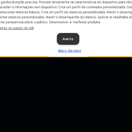
 geolocalização precisos. Procurar ativamente as características do dispositivo para iden
ceder a informações num dispositivo. Criar um perfil de conteúdos personalizados. Se
Selecionar anúncios básicos. Criar um perfil de anúncios personalizados. Medir o dese
ionar anúncios personalizados. Medir o desempenho do anúncio. Aplicar os resultados d
ar perspetivas sobre o público. Desenvolver e melhorar produtos.
antes no quadro do IAB
Aceito
Mais Opções