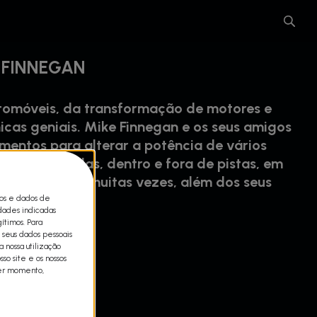
 FINNEGAN
tomóveis, da transformação de motores e
cas geniais. Mike Finnegan e os seus amigos
imentos para alterar a potência de vários
is em corridas, dentro e fora de pistas, em
são testados, muitas vezes, além dos seus
cos e dados de
idades indicadas
ítimos. Para
 seus dados pessoais
 nossa utilização
so site e os nossos
uer momento,