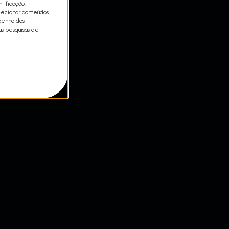
tificação.
lecionar conteúdos
mpenho dos
as pesquisas de