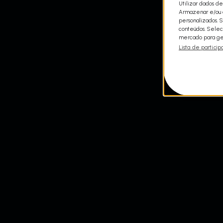
Utilizar dados de
Armazenar e/ou a
personalizados. 
conteúdos. Selec
mercado para ger
Lista de particip