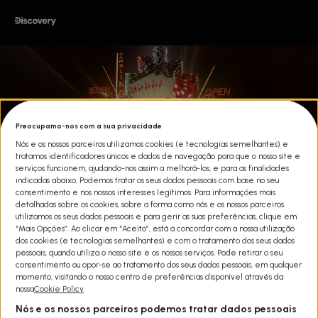
Preocupamo-nos com a sua privacidade
Nós e os nossos parceiros utilizamos cookies (e tecnologias semelhantes) e
tratamos identificadores únicos e dados de navegação para que o nosso site e
serviços funcionem, ajudando-nos assim a melhorá-los, e para as finalidades
indicadas abaixo. Podemos tratar os seus dados pessoais com base no seu
consentimento e nos nossos interesses legítimos. Para informações mais
detalhadas sobre os cookies, sobre a forma como nós e os nossos parceiros
utilizamos os seus dados pessoais e para gerir as suas preferências, clique em
“Mais Opções”. Ao clicar em “Aceito”, está a concordar com a nossa utilização
dos cookies (e tecnologias semelhantes) e com o tratamento dos seus dados
pessoais, quando utiliza o nosso site e os nossos serviços. Pode retirar o seu
consentimento ou opor-se ao tratamento dos seus dados pessoais, em qualquer
O JOGO DOS GOLPISTAS
momento, visitando o nosso centro de preferências disponível através da
nossa
Cookie Policy
Share
Nós e os nossos parceiros podemos tratar dados pessoais