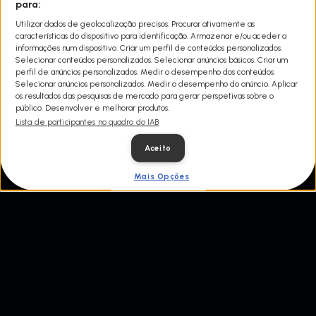
As crónicas dos golpistas - as incríveis histórias verdadeiras das
para:
maiores e mais loucas vitórias, perdas e trapaças de apostas
Utilizar dados de geolocalização precisos. Procurar ativamente as
desportivas e de jogo de todos os tempos.
características do dispositivo para identificação. Armazenar e/ou aceder a
informações num dispositivo. Criar um perfil de conteúdos personalizados.
Selecionar conteúdos personalizados. Selecionar anúncios básicos. Criar um
perfil de anúncios personalizados. Medir o desempenho dos conteúdos.
Selecionar anúncios personalizados. Medir o desempenho do anúncio. Aplicar
os resultados das pesquisas de mercado para gerar perspetivas sobre o
público. Desenvolver e melhorar produtos.
Lista de participantes no quadro do IAB
Aceito
Mais Opções