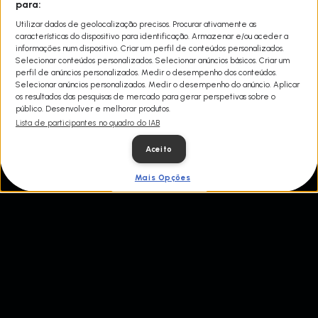
Numa caça ao tesouro moderna, o «Rei dos Tesouros» Matt Paxton
para:
viaja pelo país em busca de itens raros e valiosos escondidos em
Utilizar dados de geolocalização precisos. Procurar ativamente as
casas desorganizadas e sujas. É uma corrida para o sucesso,
características do dispositivo para identificação. Armazenar e/ou aceder a
enquanto Matt limpa as propriedades e vende os achados por
informações num dispositivo. Criar um perfil de conteúdos personalizados.
muito dinheiro.
Selecionar conteúdos personalizados. Selecionar anúncios básicos. Criar um
perfil de anúncios personalizados. Medir o desempenho dos conteúdos.
Selecionar anúncios personalizados. Medir o desempenho do anúncio. Aplicar
os resultados das pesquisas de mercado para gerar perspetivas sobre o
público. Desenvolver e melhorar produtos.
Lista de participantes no quadro do IAB
Aceito
Mais Opções