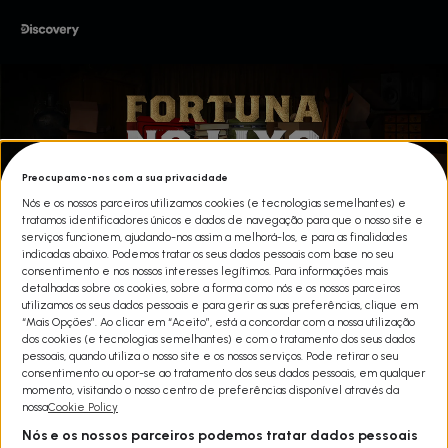
Preocupamo-nos com a sua privacidade
Nós e os nossos parceiros utilizamos cookies (e tecnologias semelhantes) e
tratamos identificadores únicos e dados de navegação para que o nosso site e
serviços funcionem, ajudando-nos assim a melhorá-los, e para as finalidades
indicadas abaixo. Podemos tratar os seus dados pessoais com base no seu
consentimento e nos nossos interesses legítimos. Para informações mais
detalhadas sobre os cookies, sobre a forma como nós e os nossos parceiros
utilizamos os seus dados pessoais e para gerir as suas preferências, clique em
“Mais Opções”. Ao clicar em “Aceito”, está a concordar com a nossa utilização
dos cookies (e tecnologias semelhantes) e com o tratamento dos seus dados
pessoais, quando utiliza o nosso site e os nossos serviços. Pode retirar o seu
consentimento ou opor-se ao tratamento dos seus dados pessoais, em qualquer
FORTUNA NO LIXO
momento, visitando o nosso centro de preferências disponível através da
nossa
Cookie Policy
Share
Nós e os nossos parceiros podemos tratar dados pessoais