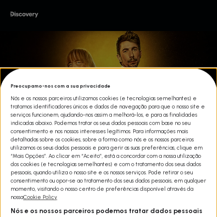
Preocupamo-nos com a sua privacidade
Nós e os nossos parceiros utilizamos cookies (e tecnologias semelhantes) e
tratamos identificadores únicos e dados de navegação para que o nosso site e
serviços funcionem, ajudando-nos assim a melhorá-los, e para as finalidades
indicadas abaixo. Podemos tratar os seus dados pessoais com base no seu
consentimento e nos nossos interesses legítimos. Para informações mais
detalhadas sobre os cookies, sobre a forma como nós e os nossos parceiros
utilizamos os seus dados pessoais e para gerir as suas preferências, clique em
“Mais Opções”. Ao clicar em “Aceito”, está a concordar com a nossa utilização
dos cookies (e tecnologias semelhantes) e com o tratamento dos seus dados
pessoais, quando utiliza o nosso site e os nossos serviços. Pode retirar o seu
consentimento ou opor-se ao tratamento dos seus dados pessoais, em qualquer
A FEBRE DO OURO T14
momento, visitando o nosso centro de preferências disponível através da
nossa
Cookie Policy
Share
Nós e os nossos parceiros podemos tratar dados pessoais