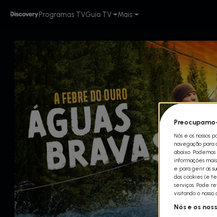
Programas TV
Guía TV
Mais
Preocupamo-
Nós e os nossos p
navegação para qu
abaixo. Podemos t
informações mais 
e para gerir as s
dos cookies (e te
serviços. Pode r
visitando o nosso
Nós e os nos