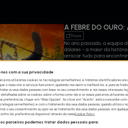
A FEBRE DO OURO:
Share
No ano passado, a equipa de
dólares - a maior da histór
arriscar tudo para encontra
fazer ganhar milhões ou aca
nos com a sua privacidade
arceiros utilizamos cookies (e tecnologias semelhantes) e tratamos identificadores úni
e o nosso site e serviços funcionem, ajudando-nos assim a melhorá-los, e para as final
ratar os seus dados pessoais com base no seu consentimento e nos nossos interesses leg
detalhadas sobre os cookies, sobre a forma como nós e os nossos parceiros utilizamos os
uas preferências, clique em “Mais Opções”. Ao clicar em “Aceito”, está a concordar com a
cnologias semelhantes) e com o tratamento dos seus dados pessoais, quando utiliza o nos
etirar o seu consentimento ou opor-se ao tratamento dos seus dados pessoais, em qualq
 centro de preferências disponível através da nossa
Cookie Policy
sos parceiros podemos tratar dados pessoais para: