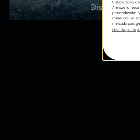
Utilizar dados de
Armazenar e/ou a
personalizados. 
conteúdos. Selec
mercado para ger
Lista de particip