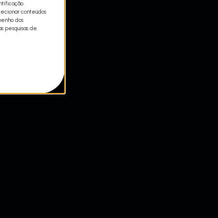
tificação.
lecionar conteúdos
mpenho dos
as pesquisas de