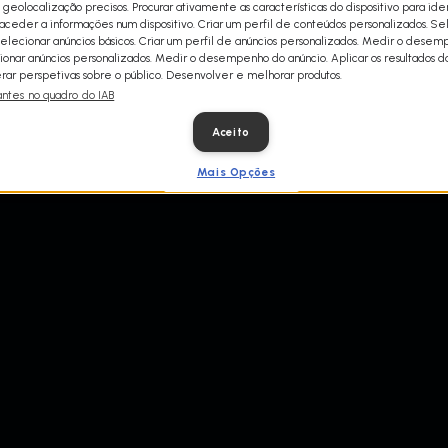
 geolocalização precisos. Procurar ativamente as características do dispositivo para iden
ceder a informações num dispositivo. Criar um perfil de conteúdos personalizados. Se
Selecionar anúncios básicos. Criar um perfil de anúncios personalizados. Medir o dese
ionar anúncios personalizados. Medir o desempenho do anúncio. Aplicar os resultados d
ar perspetivas sobre o público. Desenvolver e melhorar produtos.
antes no quadro do IAB
Aceito
Mais Opções