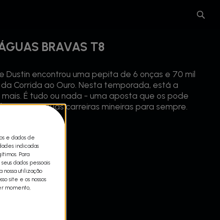
 ÁGUAS BRAVAS T8
 Dustin encontrou uma pepita de 6 onças e 70 mil
ia da Corrida ao Ouro. Nesta temporada, está a
r mais. É tudo ou nada - uma aposta que os pode
bar com as suas carreiras mineiras para sempre.
cos e dados de
idades indicadas
ítimos. Para
 seus dados pessoais
 nossa utilização
so site e os nossos
uer momento,