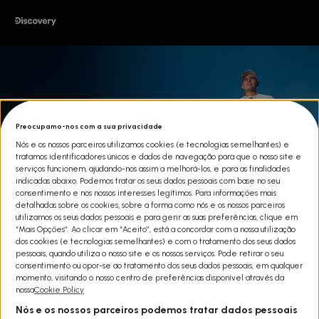
Preocupamo-nos com a sua privacidade
Nós e os nossos parceiros utilizamos cookies (e tecnologias semelhantes) e
tratamos identificadores únicos e dados de navegação para que o nosso site e
serviços funcionem, ajudando-nos assim a melhorá-los, e para as finalidades
indicadas abaixo. Podemos tratar os seus dados pessoais com base no seu
consentimento e nos nossos interesses legítimos. Para informações mais
detalhadas sobre os cookies, sobre a forma como nós e os nossos parceiros
utilizamos os seus dados pessoais e para gerir as suas preferências, clique em
“Mais Opções”. Ao clicar em “Aceito”, está a concordar com a nossa utilização
dos cookies (e tecnologias semelhantes) e com o tratamento dos seus dados
DUO DE SOBREVIVENTES: MÉXICO
pessoais, quando utiliza o nosso site e os nossos serviços. Pode retirar o seu
consentimento ou opor-se ao tratamento dos seus dados pessoais, em qualquer
E COLÔMBIA
momento, visitando o nosso centro de preferências disponível através da
nossa
Cookie Policy
Share
Esta é a versão colômbiana/mexicana do famoso programa de
Nós e os nossos parceiros podemos tratar dados pessoais