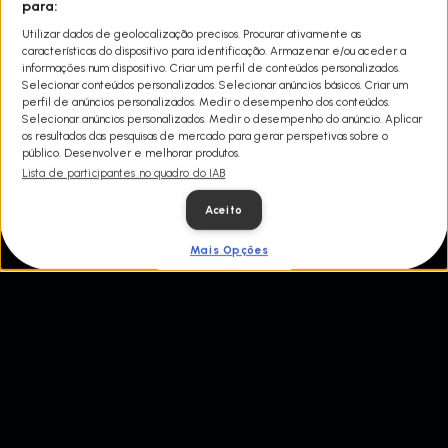
sobrevivência. Com recursos limitados, Daniel Tirado e Alberto
para:
Pegueros são postos à prova nos lugares mais perigosos e
Utilizar dados de geolocalização precisos. Procurar ativamente as
intimidantes.
características do dispositivo para identificação. Armazenar e/ou aceder a
informações num dispositivo. Criar um perfil de conteúdos personalizados.
Selecionar conteúdos personalizados. Selecionar anúncios básicos. Criar um
perfil de anúncios personalizados. Medir o desempenho dos conteúdos.
Selecionar anúncios personalizados. Medir o desempenho do anúncio. Aplicar
os resultados das pesquisas de mercado para gerar perspetivas sobre o
público. Desenvolver e melhorar produtos.
Lista de participantes no quadro do IAB
Aceito
Mais Opções