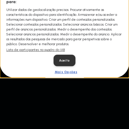
Fernanda Pérez Alarcón, bióloga conservacionista que Esteve 21
para:
dias em Aventura à Flor da pele: América Latina, e Juan Luis
Utilizar dados de geolocalização precisos. Procurar ativamente as
Palma, aventureiro extremo, caçador e especialista em técnicas
características do dispositivo para identificação. Armazenar e/ou aceder a
de sobrevivência primitiva, unem forças para sobreviver aos
informações num dispositivo. Criar um perfil de conteúdos personalizados.
ambientes mais inóspitos e exigentes da Colômbia. Com recursos
Selecionar conteúdos personalizados. Selecionar anúncios básicos. Criar um
escassos, eles vão demonstrar como superar os perigos e voltar à
perfil de anúncios personalizados. Medir o desempenho dos conteúdos.
civilização antes que seja tarde demais.
Selecionar anúncios personalizados. Medir o desempenho do anúncio. Aplicar
os resultados das pesquisas de mercado para gerar perspetivas sobre o
público. Desenvolver e melhorar produtos.
Lista de participantes no quadro do IAB
Aceito
Mais Opções