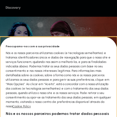
Preocupamo-nos com a sua privacidade
Nós e os nossos parceiros utilizamos cookies (e tecnologias semelhantes) e
tratamos identificadores únicos e dados de navegação para que o nosso site e
serviços funcionem, ajudando-nos assim a melhorá-los, e para as finalidades
indicadas abaixo. Podemos tratar os seus dados pessoais com base no seu
consentimento e nos nossos interesses legítimos. Para informações mais
detalhadas sobre os cookies, sobre a forma como nós e os nossos parceiros
utilizamos os seus dados pessoais e para gerir as suas preferências, clique em
“Mais Opções”. Ao clicar em “Aceito”, está a concordar com a nossa utilização
dos cookies (e tecnologias semelhantes) e com o tratamento dos seus dados
pessoais, quando utiliza o nosso site e os nossos serviços. Pode retirar o seu
consentimento ou opor-se ao tratamento dos seus dados pessoais, em qualquer
DUO DE SOBREVIVENTES: MÉXICO
momento, visitando o nosso centro de preferências disponível através da
nossa
Cookie Policy
Share
Nós e os nossos parceiros podemos tratar dados pessoais