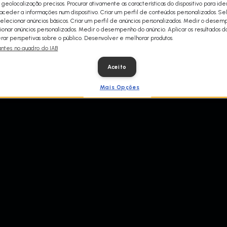
 geolocalização precisos. Procurar ativamente as características do dispositivo para iden
superpoderes com que os h
ceder a informações num dispositivo. Criar um perfil de conteúdos personalizados. Se
altamente especializadas, es
Selecionar anúncios básicos. Criar um perfil de anúncios personalizados. Medir o dese
dos segredos do mundo anim
ionar anúncios personalizados. Medir o desempenho do anúncio. Aplicar os resultados d
ar perspetivas sobre o público. Desenvolver e melhorar produtos.
antes no quadro do IAB
Aceito
Mais Opções