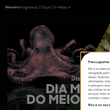
Programas TV
Guía TV
Mais
Preocupamo-
Nós e os nossos p
navegação para qu
abaixo. Podemos t
informações mais 
e para gerir as s
dos cookies (e te
serviços. Pode r
visitando o nosso
Nós e os nos