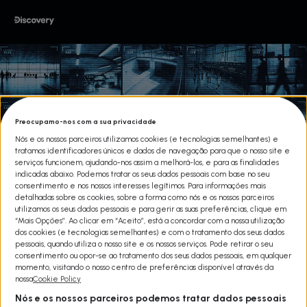
Preocupamo-nos com a sua privacidade
Nós e os nossos parceiros utilizamos cookies (e tecnologias semelhantes) e
tratamos identificadores únicos e dados de navegação para que o nosso site e
serviços funcionem, ajudando-nos assim a melhorá-los, e para as finalidades
indicadas abaixo. Podemos tratar os seus dados pessoais com base no seu
consentimento e nos nossos interesses legítimos. Para informações mais
detalhadas sobre os cookies, sobre a forma como nós e os nossos parceiros
utilizamos os seus dados pessoais e para gerir as suas preferências, clique em
“Mais Opções”. Ao clicar em “Aceito”, está a concordar com a nossa utilização
dos cookies (e tecnologias semelhantes) e com o tratamento dos seus dados
pessoais, quando utiliza o nosso site e os nossos serviços. Pode retirar o seu
consentimento ou opor-se ao tratamento dos seus dados pessoais, em qualquer
CRIMES EM TEMPO REAL T1
momento, visitando o nosso centro de preferências disponível através da
nossa
Cookie Policy
Share
Nós e os nossos parceiros podemos tratar dados pessoais