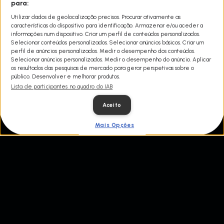
A polícia e as comunidades têm uma nova arma na luta contra o
para:
crime. Por toda a América, os Centros de Crime em Tempo Real
Utilizar dados de geolocalização precisos. Procurar ativamente as
usam câmaras de vigilância, sistemas de localização e detetores
características do dispositivo para identificação. Armazenar e/ou aceder a
de tiros para resolver crimes e levar criminosos à justiça. Estas são
informações num dispositivo. Criar um perfil de conteúdos personalizados.
as suas histórias.
Selecionar conteúdos personalizados. Selecionar anúncios básicos. Criar um
perfil de anúncios personalizados. Medir o desempenho dos conteúdos.
Selecionar anúncios personalizados. Medir o desempenho do anúncio. Aplicar
os resultados das pesquisas de mercado para gerar perspetivas sobre o
público. Desenvolver e melhorar produtos.
Lista de participantes no quadro do IAB
Aceito
Mais Opções