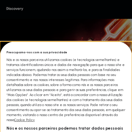
Preocupamo-nos com a sua privacidade
Nós e os nossos parceiros utilizamos cookies (e tecnologias semelhantes) e
tratamos identificadores únicos e dados de navegação para que o nosso site e
serviços funcionem, ajudando-nos assim a melhorá-los, e para as finalidades
indicadas abaixo. Podemos tratar os seus dados pessoais com base no seu
consentimento e nos nossos interesses legítimos. Para informações mais
detalhadas sobre os cookies, sobre a forma como nós e os nossos parceiros
utilizamos os seus dados pessoais e para gerir as suas preferências, clique em
“Mais Opções”. Ao clicar em “Aceito”, está a concordar com a nossa utilização
dos cookies (e tecnologias semelhantes) e com o tratamento dos seus dados
CORRIDAS ILEGAIS: OS MAIS
pessoais, quando utiliza o nosso site e os nossos serviços. Pode retirar o seu
consentimento ou opor-se ao tratamento dos seus dados pessoais, em qualquer
RÁPIDOS T1
momento, visitando o nosso centro de preferências disponível através da
nossa
Cookie Policy
Share
Oito das equipas de corrida de rua mais rápidas da América
Nós e os nossos parceiros podemos tratar dados pessoais