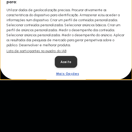
Quando as pessoas arriscam e estacionam os seus carros
para:
ilegalmente, os motoristas de reboque de Las Vegas intervêm.
Utilizar dados de geolocalização precisos. Procurar ativamente as
Isto leva a lutas, propostas loucas e personagens loucas que fazem
características do dispositivo para identificação. Armazenar e/ou aceder a
tudo o que podem para recuperar os seus carros. Duas empresas
informações num dispositivo. Criar um perfil de conteúdos personalizados.
de reboque rivais competem para manter a Vegas Strip em
Selecionar conteúdos personalizados. Selecionar anúncios básicos. Criar um
movimento.
perfil de anúncios personalizados. Medir o desempenho dos conteúdos.
Selecionar anúncios personalizados. Medir o desempenho do anúncio. Aplicar
os resultados das pesquisas de mercado para gerar perspetivas sobre o
público. Desenvolver e melhorar produtos.
Lista de participantes no quadro do IAB
Aceito
Mais Opções