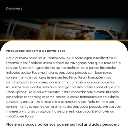
Preocupamo-nos com a sua privacidade
Nós e os nossos parceiros utilizamos cookies (e tecnologias semelhantes) e
tratamos identificadores únicos e dados de navegação para que o nosso site e
serviços funcionem, ajudando-nos assim a melhorá-los, e para as finalidades
indicadas abaixo. Podemos tratar os seus dados pessoais com base no seu
consentimento e nos nossos interesses legítimos. Para informações mais
detalhadas sobre os cookies, sobre a forma como nós e os nossos parceiros
utilizamos os seus dados pessoais e para gerir as suas preferências, clique em
“Mais Opções”. Ao clicar em “Aceito”, está a concordar com a nossa utilização
dos cookies (e tecnologias semelhantes) e com o tratamento dos seus dados
BODY CAM T2
pessoais, quando utiliza o nosso site e os nossos serviços. Pode retirar o seu
consentimento ou opor-se ao tratamento dos seus dados pessoais, em qualquer
Share
momento, visitando o nosso centro de preferências disponível através da
Utilizando filmagens reais das câmaras corporais da polícia, irá
nossa
Cookie Policy
experimentar em primeira mão as situações perigosas e de
Nós e os nossos parceiros podemos tratar dados pessoais
movimento rápido que os agentes enfrentam e as decisões de