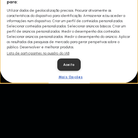
para:
vida ou morte que têm de tomar. Contado pelos próprios agentes,
testemunhará como as chamadas de rotina podem rapidamente
Utilizar dados de geolocalização precisos. Procurar ativamente as
ficar fora de controlo, transformando-se em perigosas cenas de
características do dispositivo para identificação. Armazenar e/ou aceder a
violência.
informações num dispositivo. Criar um perfil de conteúdos personalizados.
Selecionar conteúdos personalizados. Selecionar anúncios básicos. Criar um
perfil de anúncios personalizados. Medir o desempenho dos conteúdos.
Selecionar anúncios personalizados. Medir o desempenho do anúncio. Aplicar
os resultados das pesquisas de mercado para gerar perspetivas sobre o
público. Desenvolver e melhorar produtos.
Lista de participantes no quadro do IAB
Aceito
Mais Opções