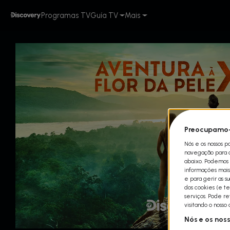
Programas TV
Guía TV
Mais
Preocupamo-
Nós e os nossos p
navegação para qu
abaixo. Podemos t
informações mais 
e para gerir as s
dos cookies (e te
serviços. Pode r
visitando o nosso
Nós e os nos