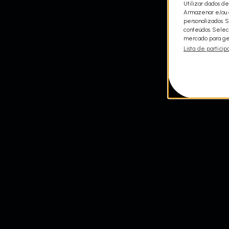
Utilizar dados de
Armazenar e/ou a
personalizados. 
conteúdos. Selec
mercado para ger
Lista de particip