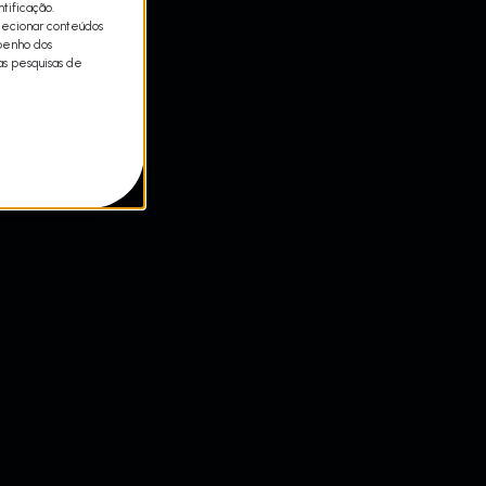
tificação.
lecionar conteúdos
mpenho dos
as pesquisas de