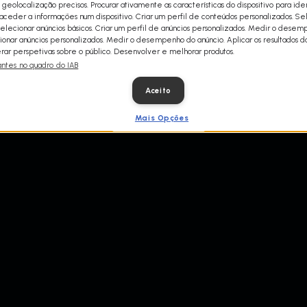
 geolocalização precisos. Procurar ativamente as características do dispositivo para iden
ceder a informações num dispositivo. Criar um perfil de conteúdos personalizados. Se
Selecionar anúncios básicos. Criar um perfil de anúncios personalizados. Medir o dese
ionar anúncios personalizados. Medir o desempenho do anúncio. Aplicar os resultados d
ar perspetivas sobre o público. Desenvolver e melhorar produtos.
antes no quadro do IAB
Aceito
Mais Opções