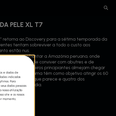
DA PELE XL T7
XL” retorna ao Discovery para a sétima temporada da
rentes tentam sobreviver a todo o custo aos
nto estão nus.
rentes vão enfrentar a Amazónia peruana, onde
ger de piranhas, de conviver com abutres e de
brigos. Os aventureiros principiantes almejam chegar
cos e dados de
teranos do programa têm como objetivo atingir os 60
idades indicadas
de é mais dura do que parece e quatro dos
ítimos. Para
r nem ao quarto dia.
 seus dados pessoais
 nossa utilização
so site e os nossos
uer momento,