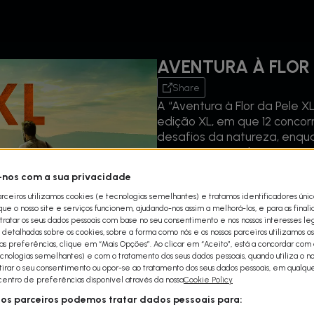
AVENTURA À FLOR 
Share
A “Aventura à Flor da Pele 
edição XL, em que 12 concor
desafios da natureza, enqua
Nesta temporada, os concor
terão de caçar, de se prote
nos com a sua privacidade
construir os seus próprios a
arceiros utilizamos cookies (e tecnologias semelhantes) e tratamos identificadores úni
aos 40 dias, enquanto os ve
e o nosso site e serviços funcionem, ajudando-nos assim a melhorá-los, e para as final
dias. No entanto, a realida
ratar os seus dados pessoais com base no seu consentimento e nos nossos interesses leg
concorrentes não vão chega
detalhadas sobre os cookies, sobre a forma como nós e os nossos parceiros utilizamos os
uas preferências, clique em “Mais Opções”. Ao clicar em “Aceito”, está a concordar com a
cnologias semelhantes) e com o tratamento dos seus dados pessoais, quando utiliza o nos
etirar o seu consentimento ou opor-se ao tratamento dos seus dados pessoais, em qualq
 centro de preferências disponível através da nossa
Cookie Policy
sos parceiros podemos tratar dados pessoais para: