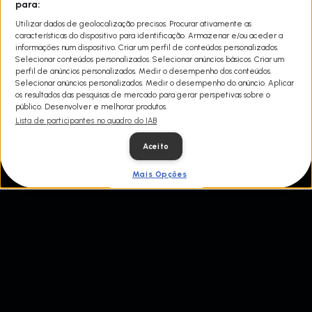
para:
Share
O mestre mecânico Ant Anstead volta ao essencial ao comprar,
Utilizar dados de geolocalização precisos. Procurar ativamente as
restaurar e vender carros antigos a partir de um celeiro em
características do dispositivo para identificação. Armazenar e/ou aceder a
ruínas. Mas, desta vez, é uma questão pessoal, pois qualquer lucro
informações num dispositivo. Criar um perfil de conteúdos personalizados.
obtido irá ajudá-lo a renovar uma quinta com 500 anos que
Selecionar conteúdos personalizados. Selecionar anúncios básicos. Criar um
comprou para os seus pais passarem a reforma.
perfil de anúncios personalizados. Medir o desempenho dos conteúdos.
Selecionar anúncios personalizados. Medir o desempenho do anúncio. Aplicar
os resultados das pesquisas de mercado para gerar perspetivas sobre o
público. Desenvolver e melhorar produtos.
Lista de participantes no quadro do IAB
Aceito
Mais Opções