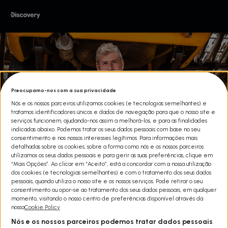
Preocupamo-nos com a sua privacidade
Nós e os nossos parceiros utilizamos cookies (e tecnologias semelhantes) e
tratamos identificadores únicos e dados de navegação para que o nosso site e
serviços funcionem, ajudando-nos assim a melhorá-los, e para as finalidades
indicadas abaixo. Podemos tratar os seus dados pessoais com base no seu
consentimento e nos nossos interesses legítimos. Para informações mais
detalhadas sobre os cookies, sobre a forma como nós e os nossos parceiros
utilizamos os seus dados pessoais e para gerir as suas preferências, clique em
“Mais Opções”. Ao clicar em “Aceito”, está a concordar com a nossa utilização
dos cookies (e tecnologias semelhantes) e com o tratamento dos seus dados
pessoais, quando utiliza o nosso site e os nossos serviços. Pode retirar o seu
consentimento ou opor-se ao tratamento dos seus dados pessoais, em qualquer
ANT ANSTEAD: BORN MECHANIC
momento, visitando o nosso centro de preferências disponível através da
nossa
Cookie Policy
T2
Nós e os nossos parceiros podemos tratar dados pessoais