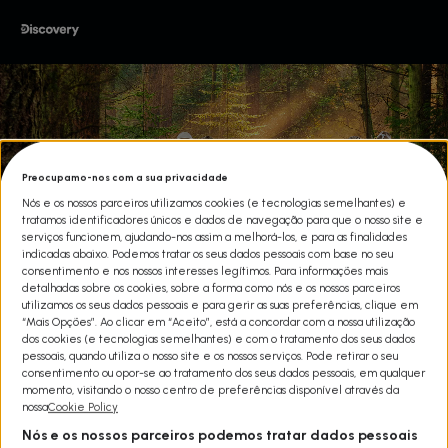
Preocupamo-nos com a sua privacidade
Nós e os nossos parceiros utilizamos cookies (e tecnologias semelhantes) e
tratamos identificadores únicos e dados de navegação para que o nosso site e
serviços funcionem, ajudando-nos assim a melhorá-los, e para as finalidades
indicadas abaixo. Podemos tratar os seus dados pessoais com base no seu
consentimento e nos nossos interesses legítimos. Para informações mais
detalhadas sobre os cookies, sobre a forma como nós e os nossos parceiros
utilizamos os seus dados pessoais e para gerir as suas preferências, clique em
“Mais Opções”. Ao clicar em “Aceito”, está a concordar com a nossa utilização
dos cookies (e tecnologias semelhantes) e com o tratamento dos seus dados
A MINHA FAMÍLIA VIVE NO
pessoais, quando utiliza o nosso site e os nossos serviços. Pode retirar o seu
consentimento ou opor-se ao tratamento dos seus dados pessoais, em qualquer
ALASCA T7
momento, visitando o nosso centro de preferências disponível através da
nossa
Cookie Policy
Share
A morte repentina de Billy Brown, pai de uma das famílias mais
Nós e os nossos parceiros podemos tratar dados pessoais