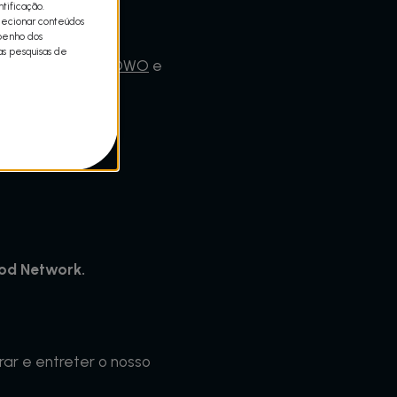
tificação.
lecionar conteúdos
mpenho dos
as pesquisas de
ne
,
NOS
,
MEO
,
NOWO
e
od Network.
rar e entreter o nosso