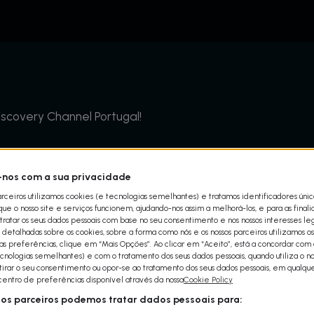
scovery Channel Portugal!
nos com a sua privacidade
arceiros utilizamos cookies (e tecnologias semelhantes) e tratamos identificadores úni
e o nosso site e serviços funcionem, ajudando-nos assim a melhorá-los, e para as final
ratar os seus dados pessoais com base no seu consentimento e nos nossos interesses leg
ugal é o canal temático líder em conteúdos de entreteni
detalhadas sobre os cookies, sobre a forma como nós e os nossos parceiros utilizamos os
ade nas áreas da ciência, tecnologia, engenharia, motor
uas preferências, clique em “Mais Opções”. Ao clicar em “Aceito”, está a concordar com a
cnologias semelhantes) e com o tratamento dos seus dados pessoais, quando utiliza o nos
etirar o seu consentimento ou opor-se ao tratamento dos seus dados pessoais, em qualq
 centro de preferências disponível através da nossa
Cookie Policy
sos parceiros podemos tratar dados pessoais para: