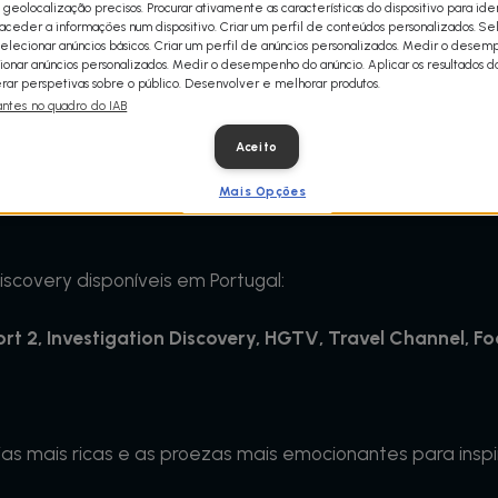
 geolocalização precisos. Procurar ativamente as características do dispositivo para iden
ceder a informações num dispositivo. Criar um perfil de conteúdos personalizados. Se
Selecionar anúncios básicos. Criar um perfil de anúncios personalizados. Medir o dese
ionar anúncios personalizados. Medir o desempenho do anúncio. Aplicar os resultados d
á disponível em Portugal através dos operadores
Vodafo
ar perspetivas sobre o público. Desenvolver e melhorar produtos.
antes no quadro do IAB
Aceito
Mais Opções
iscovery disponíveis em Portugal:
rt 2,
Investigation Discovery,
HGTV,
Travel Channel,
Fo
ias mais ricas e as proezas mais emocionantes para inspi