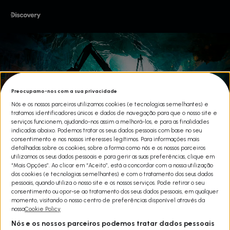
Preocupamo-nos com a sua privacidade
Nós e os nossos parceiros utilizamos cookies (e tecnologias semelhantes) e
tratamos identificadores únicos e dados de navegação para que o nosso site e
serviços funcionem, ajudando-nos assim a melhorá-los, e para as finalidades
indicadas abaixo. Podemos tratar os seus dados pessoais com base no seu
consentimento e nos nossos interesses legítimos. Para informações mais
detalhadas sobre os cookies, sobre a forma como nós e os nossos parceiros
MYSTERY AT BLIND FROG RANCH
utilizamos os seus dados pessoais e para gerir as suas preferências, clique em
“Mais Opções”. Ao clicar em “Aceito”, está a concordar com a nossa utilização
Share
dos cookies (e tecnologias semelhantes) e com o tratamento dos seus dados
pessoais, quando utiliza o nosso site e os nossos serviços. Pode retirar o seu
Existem lugares no nosso planeta onde a terra parece diferente.
consentimento ou opor-se ao tratamento dos seus dados pessoais, em qualquer
Blind Frog Ranch, no Utah (EUA) é um desses lugares. Situado
momento, visitando o nosso centro de preferências disponível através da
praticamente ao lado do Skinwalker Ranch - lugar conhecido por
nossa
Cookie Policy
avistamentos paranormais e outras atividades misteriosas - o
Blind Frog Ranch tem atraído vários caçadores de tesouros desde
Nós e os nossos parceiros podemos tratar dados pessoais
há várias dezenas de anos.