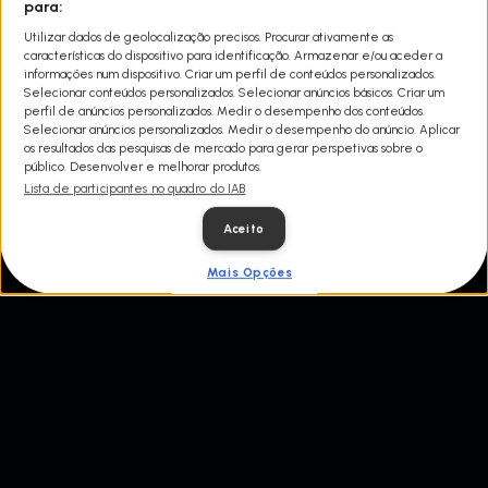
para:
Agora, Duane Ollinger investiu tudo o que tinha na busca daquilo
Utilizar dados de geolocalização precisos. Procurar ativamente as
que acredita ser uma grande fortuna de ouro no solo. A cada passo
características do dispositivo para identificação. Armazenar e/ou aceder a
que dá, Duane tchega cada vez mais perto do tesouro. Esta série
informações num dispositivo. Criar um perfil de conteúdos personalizados.
acompanha Duane na conquista pelo seu objetivo de conseguir o
Selecionar conteúdos personalizados. Selecionar anúncios básicos. Criar um
ouro, a qualquer custo.
perfil de anúncios personalizados. Medir o desempenho dos conteúdos.
Selecionar anúncios personalizados. Medir o desempenho do anúncio. Aplicar
Mistery At Blind Frog Ranch para ver a partir de sexta 9 de
os resultados das pesquisas de mercado para gerar perspetivas sobre o
abril às 21h, no Discovery.
público. Desenvolver e melhorar produtos.
Lista de participantes no quadro do IAB
Aceito
Mais Opções