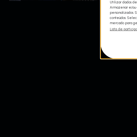
Utilizar dados de
Armazenar e/ou a
personalizados. 
conteúdos. Selec
mercado para ger
Lista de particip