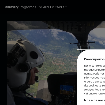
Programas TV
Guía TV
Mais
Preocupamo-
Nós e os nossos p
navegação para qu
abaixo. Podemos t
informações mais 
e para gerir as s
dos cookies (e te
serviços. Pode r
visitando o nosso
Nós e os nos