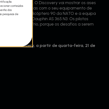
tificação.
 segundo conta. O Discovery vai mostrar os ases
lecionar conteúdos
das linhas elétricas com o seu equipamento de
mpenho dos
cito a treinar no helicóptero 90 da NATO e a equipa
as pesquisas de
n a trabalhar no Dauphin AS 365 N3. Os pilotos
cisar de sangue-frio, porque os desafios a serem
fíceis.
ar no Discovery, a partir de quarta-feira, 21 de