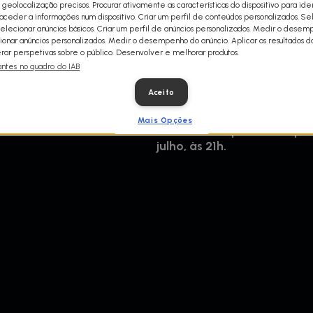
 geolocalização precisos. Procurar ativamente as características do dispositivo para iden
salvamento aéreo onde cada
ceder a informações num dispositivo. Criar um perfil de conteúdos personalizados. Se
voadores a aproximarem-se 
Selecionar anúncios básicos. Criar um perfil de anúncios personalizados. Medir o dese
trabalho, os pilotos do exér
ionar anúncios personalizados. Medir o desempenho do anúncio. Aplicar os resultados d
Johanniter Luftrettung Gieße
ar perspetivas sobre o público. Desenvolver e melhorar produtos.
antes no quadro do IAB
destes helicópteros vão pre
ultrapassados são mesmo di
Aceito
Mais Opções
Heróis do Ar, para acompanh
julho, às 21h.