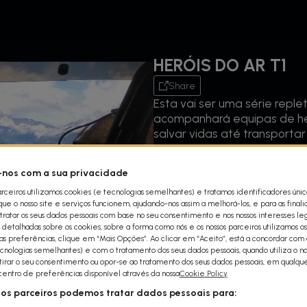
HERÓIS DO AR T1
Share
Esta vai ser uma série rep
acompanhará equipas de he
salvar vidas até transporta
Cada episódio vai acompanh
nos com a sua privacidade
microcâmaras de vigilância 
arceiros utilizamos cookies (e tecnologias semelhantes) e tratamos identificadores úni
primeiro plano toda essa aç
e o nosso site e serviços funcionem, ajudando-nos assim a melhorá-los, e para as final
capacidades em atividades 
ratar os seus dados pessoais com base no seu consentimento e nos nossos interesses leg
equipa de salvamento a co
detalhadas sobre os cookies, sobre a forma como nós e os nossos parceiros utilizamos os
levarem um paciente para os 
uas preferências, clique em “Mais Opções”. Ao clicar em “Aceito”, está a concordar com a
cnologias semelhantes) e com o tratamento dos seus dados pessoais, quando utiliza o nos
apenas mais um dia de trab
etirar o seu consentimento ou opor-se ao tratamento dos seus dados pessoais, em qualq
 centro de preferências disponível através da nossa
Cookie Policy
Esta emocionante série mos
sos parceiros podemos tratar dados pessoais para:
especiais com cargas que 