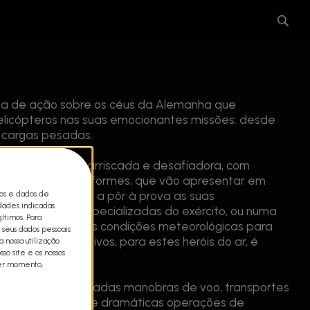
leta de ação sobre os céus da Alemanha que
licópteros nas suas emocionantes missões: desde
r cargas pesadas.
ar uma missão arriscada e desafiadora, com
instaladas nos uniformes, que vão apresentar em
cos e dados de
ão. Quer estejam a pôr à prova as suas
idades indicadas
de formação especializadas do exército, ou numa
ítimos. Para
mbaterem as más condições meteorológicas para
 seus dados pessoais
cuidados intensivos, para estes heróis do ar, é
 nossa utilização
so site e os nossos
alho.
uer momento,
trará as mais ousadas manobras de voo, transportes
pesam toneladas e dramáticas operações de