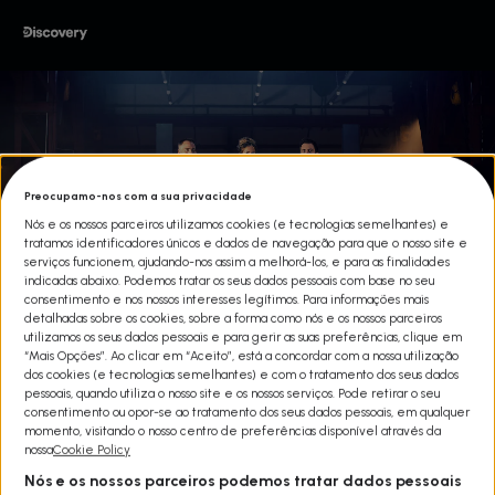
Preocupamo-nos com a sua privacidade
Nós e os nossos parceiros utilizamos cookies (e tecnologias semelhantes) e
tratamos identificadores únicos e dados de navegação para que o nosso site e
serviços funcionem, ajudando-nos assim a melhorá-los, e para as finalidades
indicadas abaixo. Podemos tratar os seus dados pessoais com base no seu
consentimento e nos nossos interesses legítimos. Para informações mais
detalhadas sobre os cookies, sobre a forma como nós e os nossos parceiros
utilizamos os seus dados pessoais e para gerir as suas preferências, clique em
“Mais Opções”. Ao clicar em “Aceito”, está a concordar com a nossa utilização
dos cookies (e tecnologias semelhantes) e com o tratamento dos seus dados
GOBLIN WORKS GARAGE T2
pessoais, quando utiliza o nosso site e os nossos serviços. Pode retirar o seu
consentimento ou opor-se ao tratamento dos seus dados pessoais, em qualquer
Share
momento, visitando o nosso centro de preferências disponível através da
Goblin Works Garage é Jimmy Deville, Ant Partridge e Helen
nossa
Cookie Policy
Stanley. Juntos, criam carros e motas personalizados
Nós e os nossos parceiros podemos tratar dados pessoais
impressionantes. Esta equipa tem a missão de trazer uma