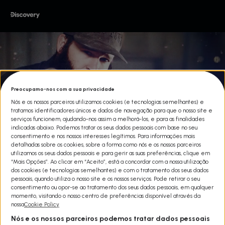
Preocupamo-nos com a sua privacidade
Nós e os nossos parceiros utilizamos cookies (e tecnologias semelhantes) e
tratamos identificadores únicos e dados de navegação para que o nosso site e
serviços funcionem, ajudando-nos assim a melhorá-los, e para as finalidades
indicadas abaixo. Podemos tratar os seus dados pessoais com base no seu
consentimento e nos nossos interesses legítimos. Para informações mais
detalhadas sobre os cookies, sobre a forma como nós e os nossos parceiros
utilizamos os seus dados pessoais e para gerir as suas preferências, clique em
“Mais Opções”. Ao clicar em “Aceito”, está a concordar com a nossa utilização
dos cookies (e tecnologias semelhantes) e com o tratamento dos seus dados
GEAR DOGS
pessoais, quando utiliza o nosso site e os nossos serviços. Pode retirar o seu
consentimento ou opor-se ao tratamento dos seus dados pessoais, em qualquer
Share
momento, visitando o nosso centro de preferências disponível através da
Nate Boyer, louco por carros e proprietário de um hot rod topo de
nossa
Cookie Policy
gama e da oficina restomod Kultured Customs, está na vanguarda
Nós e os nossos parceiros podemos tratar dados pessoais
de uma revolução automóvel. O novo empreendimento de Nate,