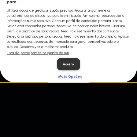
para:
que mistura o melhor dos filmes de ação com a paixão pelo
automobilismo e pela velocidade, onde a adrenalina é o
Utilizar dados de geolocalização precisos. Procurar ativamente as
ingrediente principal.
características do dispositivo para identificação. Armazenar e/ou aceder a
Esta nova série é uma espécie de sala de escape em que os
informações num dispositivo. Criar um perfil de conteúdos personalizados.
concorrentes, ao volante de automóveis únicos, devem superar os
Selecionar conteúdos personalizados. Selecionar anúncios básicos. Criar um
seus perseguidores em velocidade e habilidade. Michelle
perfil de anúncios personalizados. Medir o desempenho dos conteúdos.
Rodriguez, especialista em condução extrema no grande ecrã,
Selecionar anúncios personalizados. Medir o desempenho do anúncio. Aplicar
está encarregue de preparar os aspirantes a condutores de elite
os resultados das pesquisas de mercado para gerar perspetivas sobre o
para alcançar o seu ambicioso objetivo.
público. Desenvolver e melhorar produtos.
Fuga ao Volante, vai colocar os teus níveis de adrenalina no
Lista de participantes no quadro do IAB
máximo a partir de 30 de junho às 21h, só no Discovery.
Aceito
Mais Opções