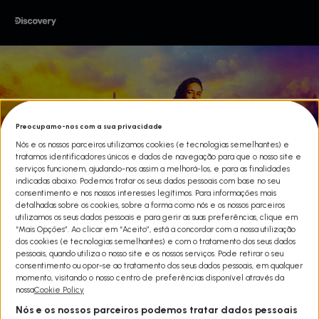
Preocupamo-nos com a sua privacidade
Nós e os nossos parceiros utilizamos cookies (e tecnologias semelhantes) e
tratamos identificadores únicos e dados de navegação para que o nosso site e
serviços funcionem, ajudando-nos assim a melhorá-los, e para as finalidades
indicadas abaixo. Podemos tratar os seus dados pessoais com base no seu
FUGA AO VOLANTE
consentimento e nos nossos interesses legítimos. Para informações mais
detalhadas sobre os cookies, sobre a forma como nós e os nossos parceiros
Share
utilizamos os seus dados pessoais e para gerir as suas preferências, clique em
A estrela da saga ‘Velocidade Furiosa’, Michelle Rodriguez,
“Mais Opções”. Ao clicar em “Aceito”, está a concordar com a nossa utilização
chega aos ecrãs do Discovery, para uma grande Fuga ao
dos cookies (e tecnologias semelhantes) e com o tratamento dos seus dados
Volante!
pessoais, quando utiliza o nosso site e os nossos serviços. Pode retirar o seu
A atriz americana
Michelle Rodriguez
, estrela da famosa saga
consentimento ou opor-se ao tratamento dos seus dados pessoais, em qualquer
‘Velocidade Furiosa’, realiza a maior fantasia de 24 pilotos de elite
momento, visitando o nosso centro de preferências disponível através da
ao colocá-los atrás do volante durante uma verdadeira
nossa
Cookie Policy
perseguição em alta velocidade
.
Nós e os nossos parceiros podemos tratar dados pessoais
O Discovery Channel estreia
Fuga ao Volante
, uma nova série