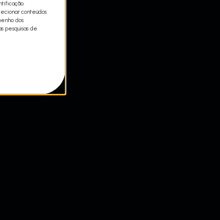
tificação.
lecionar conteúdos
mpenho dos
as pesquisas de