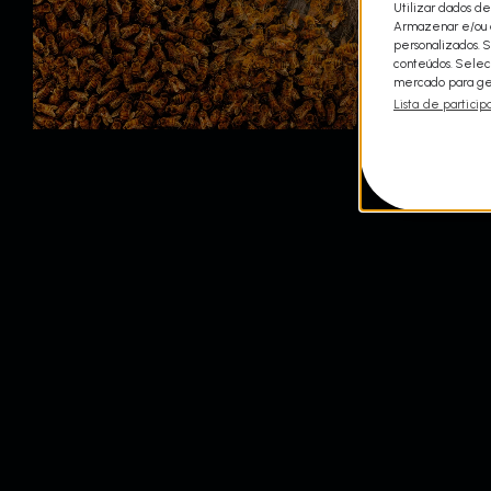
Utilizar dados de
Armazenar e/ou a
personalizados. 
conteúdos. Selec
mercado para ger
Lista de particip