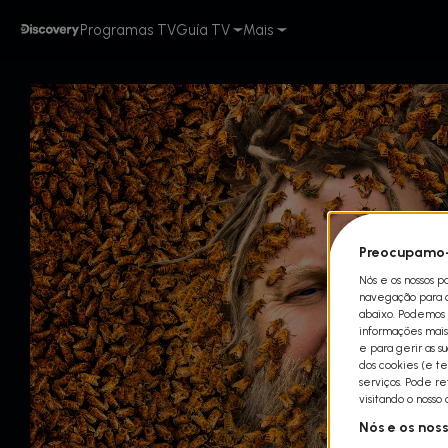
Programas TV
Guía TV
Mais
Preocupamo-
Nós e os nossos p
navegação para qu
abaixo. Podemos t
informações mais 
e para gerir as s
dos cookies (e te
serviços. Pode r
visitando o nosso
Nós e os nos