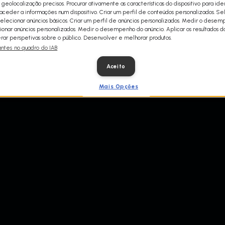
 geolocalização precisos. Procurar ativamente as características do dispositivo para iden
às 21h00.
ceder a informações num dispositivo. Criar um perfil de conteúdos personalizados. Se
Selecionar anúncios básicos. Criar um perfil de anúncios personalizados. Medir o dese
ionar anúncios personalizados. Medir o desempenho do anúncio. Aplicar os resultados d
ar perspetivas sobre o público. Desenvolver e melhorar produtos.
antes no quadro do IAB
Aceito
Mais Opções