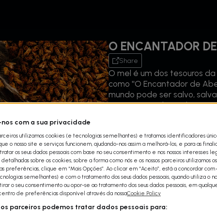
O ENCANTADOR DE
Share
O mel é um dos tesouros da
como ''O Encantador de Abe
mundo pode ser salvo, salva
O Discovery Channel estrei
especialista na linguagem 
nos com a sua privacidade
salvar favos de abelhas enc
arceiros utilizamos cookies (e tecnologias semelhantes) e tratamos identificadores úni
sejam destruídos.
e o nosso site e serviços funcionem, ajudando-nos assim a melhorá-los, e para as final
Ao salvar a sua casa e os fr
ratar os seus dados pessoais com base no seu consentimento e nos nossos interesses leg
ameaças, Schumacher ajuda 
detalhadas sobre os cookies, sobre a forma como nós e os nossos parceiros utilizamos os
população de abelhas nos E
uas preferências, clique em “Mais Opções”. Ao clicar em “Aceito”, está a concordar com a
cnologias semelhantes) e com o tratamento dos seus dados pessoais, quando utiliza o nos
império de colmeias sem qu
etirar o seu consentimento ou opor-se ao tratamento dos seus dados pessoais, em qualq
qualidade sob os seus cuidado
 centro de preferências disponível através da nossa
Cookie Policy
trabalham em conjunto para
sos parceiros podemos tratar dados pessoais para:
‘O Encantador de Abelhas’, 