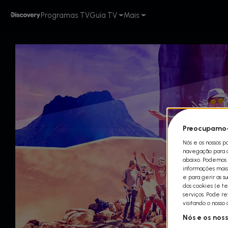
Programas TV
Guía TV
Mais
Preocupamo-
Nós e os nossos p
navegação para qu
abaixo. Podemos t
informações mais 
e para gerir as s
dos cookies (e te
serviços. Pode r
visitando o nosso
Nós e os nos