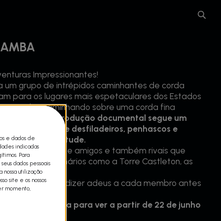
BAMBA
enturas Impressionantes!
 a um grupo de intrépidos caminhantes de corda
m para os lugares mais espetaculares dos Estados
ter recordes caminhando sobre uma corda fina
 ar.
Esta nova produção documental segue um
e caminhar sobre desfiladeiros, penhascos e
cos e dados de
00 metros de altitude.
idades indicadas
liado deste grupo de amigos e também rivais que
ítimos. Para
 gravidade em cenários como a Torre Castleton, as
 seus dados pessoais
on do Colorado.
 nossa utilização
so site e os nossos
 terá o hábito de dizer adeus a cada membro antes
uer momento,
n muito finas.
grande aventura para ver a partir de 22 de junho