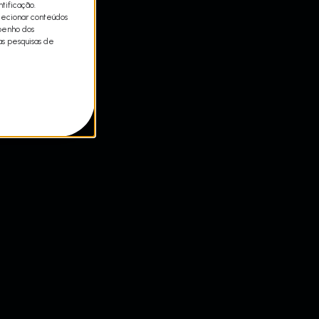
tificação.
lecionar conteúdos
mpenho dos
as pesquisas de