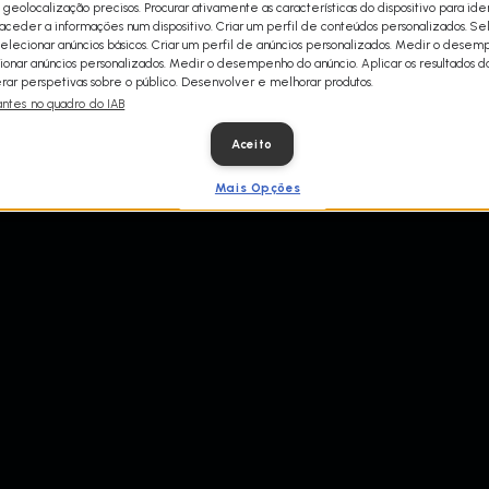
 geolocalização precisos. Procurar ativamente as características do dispositivo para iden
ceder a informações num dispositivo. Criar um perfil de conteúdos personalizados. Se
Selecionar anúncios básicos. Criar um perfil de anúncios personalizados. Medir o dese
ionar anúncios personalizados. Medir o desempenho do anúncio. Aplicar os resultados d
ar perspetivas sobre o público. Desenvolver e melhorar produtos.
antes no quadro do IAB
Aceito
Mais Opções