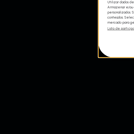
Utilizar dados de
Armazenar e/ou a
personalizados. 
conteúdos. Selec
mercado para ger
Lista de particip