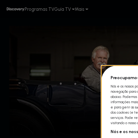
Programas TV
Guía TV
Mais
Preocupamo-
Nós e os nossos p
navegação para qu
abaixo. Podemos t
informações mais 
e para gerir as s
dos cookies (e te
serviços. Pode r
visitando o nosso
Nós e os nos