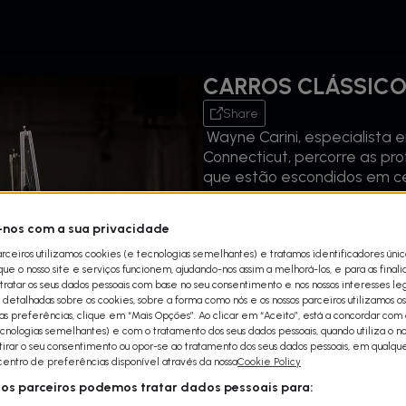
CARROS CLÁSSICO
Share
Wayne Carini, especialista 
Connecticut, percorre as p
que estão escondidos em ce
Nesta nova temporada, Wayn
nos com a sua privacidade
anos sessenta para expor n
arceiros utilizamos cookies (e tecnologias semelhantes) e tratamos identificadores úni
e o nosso site e serviços funcionem, ajudando-nos assim a melhorá-los, e para as final
A nova temporada de Carros 
ratar os seus dados pessoais com base no seu consentimento e nos nossos interesses leg
novembro, às 22h00 no Dis
detalhadas sobre os cookies, sobre a forma como nós e os nossos parceiros utilizamos os
uas preferências, clique em “Mais Opções”. Ao clicar em “Aceito”, está a concordar com a
cnologias semelhantes) e com o tratamento dos seus dados pessoais, quando utiliza o nos
etirar o seu consentimento ou opor-se ao tratamento dos seus dados pessoais, em qualq
 centro de preferências disponível através da nossa
Cookie Policy
sos parceiros podemos tratar dados pessoais para: