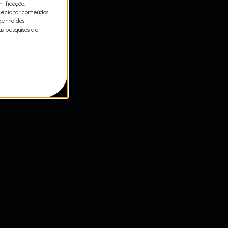
tificação.
lecionar conteúdos
mpenho dos
as pesquisas de