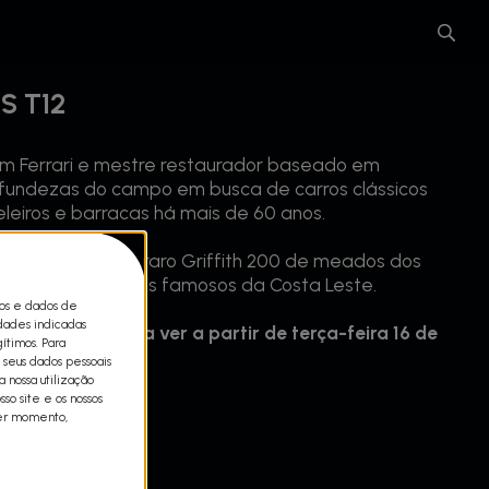
S T12
em Ferrari e mestre restaurador baseado em
rofundezas do campo em busca de carros clássicos
leiros e barracas há mais de 60 anos.
e encontra um raro Griffith 200 de meados dos
um dos cafés mais famosos da Costa Leste.
cos e dados de
idades indicadas
Clássicos, para ver a partir de terça-feira 16 de
ítimos. Para
covery.
 seus dados pessoais
 nossa utilização
so site e os nossos
uer momento,