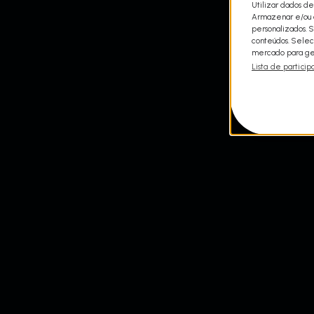
Utilizar dados de
Armazenar e/ou a
personalizados. 
conteúdos. Selec
mercado para ger
Lista de particip