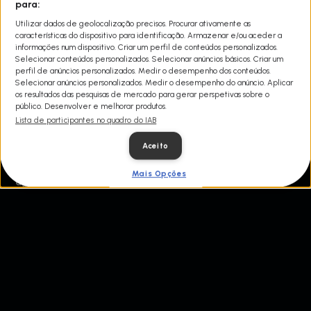
para:
Nesta temporada, pela primeira vez, um casal com capacidades
Utilizar dados de geolocalização precisos. Procurar ativamente as
limitadas de sobrevivência tentará enfrentar o desafio de 14 dias
características do dispositivo para identificação. Armazenar e/ou aceder a
dos fãs. Será que a experiência de desafiar a selva das Filipinas irá
informações num dispositivo. Criar um perfil de conteúdos personalizados.
uni-los ou afastá-los? Outros desconhecidos fazem equipa para
Selecionar conteúdos personalizados. Selecionar anúncios básicos. Criar um
experimentarem a tirania da selva, desde os selvagens e
perfil de anúncios personalizados. Medir o desempenho dos conteúdos.
majestosos habitats da África do Sul até à impenetrável selva do
Selecionar anúncios personalizados. Medir o desempenho do anúncio. Aplicar
México.
os resultados das pesquisas de mercado para gerar perspetivas sobre o
público. Desenvolver e melhorar produtos.
Os riscos são grandes para cada casal que se debate contra as
Lista de participantes no quadro do IAB
forças da natureza, contra cada um e contra as suas próprias
fraquezas, para ver quem sairá vencedor ou derrotado deste
Aceito
terreno.
Aventura À Flor da Pele, a partir de segunda-feira, 23 de
Mais Opções
agosto, às 21h00, no Discovery.