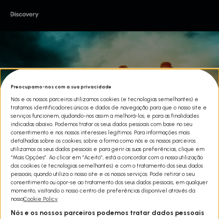
Preocupamo-nos com a sua privacidade
Nós e os nossos parceiros utilizamos cookies (e tecnologias semelhantes) e
tratamos identificadores únicos e dados de navegação para que o nosso site e
serviços funcionem, ajudando-nos assim a melhorá-los, e para as finalidades
indicadas abaixo. Podemos tratar os seus dados pessoais com base no seu
consentimento e nos nossos interesses legítimos. Para informações mais
detalhadas sobre os cookies, sobre a forma como nós e os nossos parceiros
utilizamos os seus dados pessoais e para gerir as suas preferências, clique em
“Mais Opções”. Ao clicar em “Aceito”, está a concordar com a nossa utilização
dos cookies (e tecnologias semelhantes) e com o tratamento dos seus dados
AVENTURA À FLOR DA PELE T6
pessoais, quando utiliza o nosso site e os nossos serviços. Pode retirar o seu
consentimento ou opor-se ao tratamento dos seus dados pessoais, em qualquer
Share
momento, visitando o nosso centro de preferências disponível através da
Na última prova à resistência humana, dois sobreviventes, um
nossa
Cookie Policy
homem e uma mulher, estão ao abandono num dos ambientes
Nós e os nossos parceiros podemos tratar dados pessoais
mais hostis do mundo, sem comida, sem água e.…sem roupa.