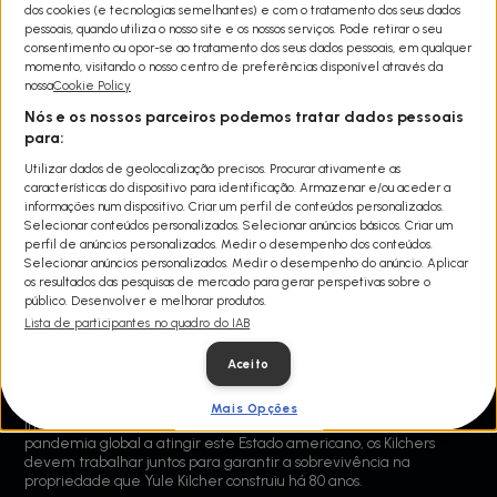
dos cookies (e tecnologias semelhantes) e com o tratamento dos seus dados
pessoais, quando utiliza o nosso site e os nossos serviços. Pode retirar o seu
consentimento ou opor-se ao tratamento dos seus dados pessoais, em qualquer
momento, visitando o nosso centro de preferências disponível através da
nossa
Cookie Policy
Nós e os nossos parceiros podemos tratar dados pessoais
para:
Utilizar dados de geolocalização precisos. Procurar ativamente as
características do dispositivo para identificação. Armazenar e/ou aceder a
informações num dispositivo. Criar um perfil de conteúdos personalizados.
Selecionar conteúdos personalizados. Selecionar anúncios básicos. Criar um
perfil de anúncios personalizados. Medir o desempenho dos conteúdos.
Selecionar anúncios personalizados. Medir o desempenho do anúncio. Aplicar
ALASCA, A ÚLTIMA FRONTEIRA
os resultados das pesquisas de mercado para gerar perspetivas sobre o
T10
público. Desenvolver e melhorar produtos.
Lista de participantes no quadro do IAB
Share
Aceito
Nesta temporada de “Alasca, a última fronteira”, a família Kilcher
vai colocar os seus limites à prova para superar uma série de
desafios inéditos na imensidão do Alasca. Com uma época de
Mais Opções
incêndios florestais de verão potencialmente explosiva e uma
pandemia global a atingir este Estado americano, os Kilchers
devem trabalhar juntos para garantir a sobrevivência na
propriedade que Yule Kilcher construiu há 80 anos.