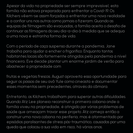
Apesar da vida na propriedade ser sempre imprevisível, esta
família não estava preparada para enfrentar a Covid-19. Os
Kilchers vêem-se assim forçados a enfrentar uma nova realidade
e a confiar uns nos outros como jamais o fizeram. Quando as
equipas de filmagem são evacuadas, a família aceita o desafio de
continuar as filmagens do seu dia-a-dia à medida que se adequa
a uma nova e estranha forma de vida.
Com o período de caça suspenso durante a pandemia, Jane
trabalha para ajudar a encher o frigorífico. Enquanto tantos
habitantes locais são fortemente atingidos pela pandemia a nível
financeiro, Eve decide plantar um enorme jardim de verão para
abastecer a propriedade com
frutas e vegetais frescos. August aproveita essa oportunidade para
seguir os passos de seu avô Yule como cineasta e documentar
esses momentos sem precedentes, através da câmara.
Entretanto, os Kilchers trabalham para superar outras dificuldades.
Quando Atz Lee planeia reconstruir a primeira cabana onde a
família viveu na propriedade, é atingido por vários problemas de
saúde que ameaçam travar esse projeto. Atz começa então a
construir uma nova cabana na periferia, mas é atormentado por
episódios paralisantes de stress pós-traumático, causados por uma
queda que colocou a sua vida em risco, há vários anos.