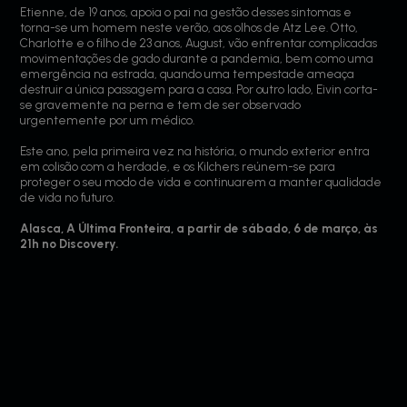
Etienne, de 19 anos, apoia o pai na gestão desses sintomas e
torna-se um homem neste verão, aos olhos de Atz Lee. Otto,
Charlotte e o filho de 23 anos, August, vão enfrentar complicadas
movimentações de gado durante a pandemia, bem como uma
emergência na estrada, quando uma tempestade ameaça
destruir a única passagem para a casa. Por outro lado, Eivin corta-
se gravemente na perna e tem de ser observado
urgentemente por um médico.
Este ano, pela primeira vez na história, o mundo exterior entra
em colisão com a herdade, e os Kilchers reúnem-se para
proteger o seu modo de vida e continuarem a manter qualidade
de vida no futuro.
Alasca, A Última Fronteira, a partir de sábado, 6 de março, às
21h no Discovery.