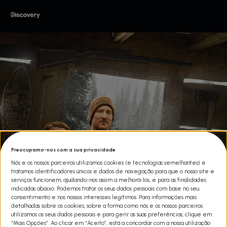
Preocupamo-nos com a sua privacidade
Nós e os nossos parceiros utilizamos cookies (e tecnologias semelhantes) e
tratamos identificadores únicos e dados de navegação para que o nosso site e
serviços funcionem, ajudando-nos assim a melhorá-los, e para as finalidades
indicadas abaixo. Podemos tratar os seus dados pessoais com base no seu
consentimento e nos nossos interesses legítimos. Para informações mais
detalhadas sobre os cookies, sobre a forma como nós e os nossos parceiros
utilizamos os seus dados pessoais e para gerir as suas preferências, clique em
“Mais Opções”. Ao clicar em “Aceito”, está a concordar com a nossa utilização