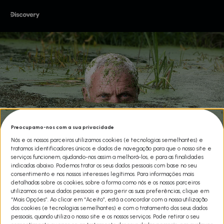
Preocupamo-nos com a sua privacidade
Nós e os nossos parceiros utilizamos cookies (e tecnologias semelhantes) e
tratamos identificadores únicos e dados de navegação para que o nosso site e
ÁGUAS PROFUNDAS COM JEREMY
serviços funcionem, ajudando-nos assim a melhorá-los, e para as finalidades
WADE T1
indicadas abaixo. Podemos tratar os seus dados pessoais com base no seu
consentimento e nos nossos interesses legítimos. Para informações mais
detalhadas sobre os cookies, sobre a forma como nós e os nossos parceiros
Share
utilizamos os seus dados pessoais e para gerir as suas preferências, clique em
O biólogo Jeremy Wade passou os últimos 35 anos a resolver os
“Mais Opções”. Ao clicar em “Aceito”, está a concordar com a nossa utilização
mistérios que se escondem nos rios, lagos e mares do nosso
dos cookies (e tecnologias semelhantes) e com o tratamento dos seus dados
planeta. Em 2017 ele ‘pousou a sua cana’ após várias temporadas
pessoais, quando utiliza o nosso site e os nossos serviços. Pode retirar o seu
na série ‘Monstros do Rio’, onde nos mostrou algumas das mais