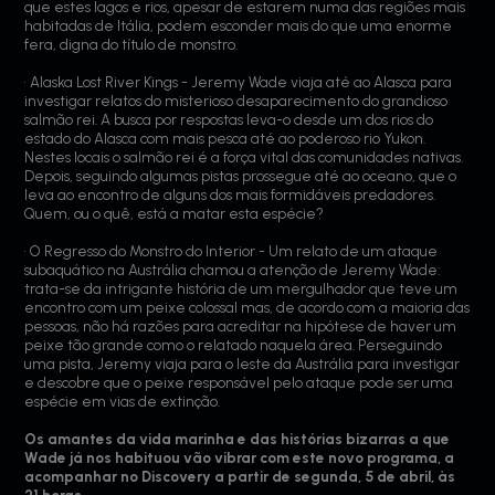
que estes lagos e rios, apesar de estarem numa das regiões mais
habitadas de Itália, podem esconder mais do que uma enorme
fera, digna do título de monstro.
• Alaska Lost River Kings - Jeremy Wade viaja até ao Alasca para
investigar relatos do misterioso desaparecimento do grandioso
salmão rei. A busca por respostas leva-o desde um dos rios do
estado do Alasca com mais pesca até ao poderoso rio Yukon.
Nestes locais o salmão rei é a força vital das comunidades nativas.
Depois, seguindo algumas pistas prossegue até ao oceano, que o
leva ao encontro de alguns dos mais formidáveis predadores.
Quem, ou o quê, está a matar esta espécie?
• O Regresso do Monstro do Interior - Um relato de um ataque
subaquático na Austrália chamou a atenção de Jeremy Wade:
trata-se da intrigante história de um mergulhador que teve um
encontro com um peixe colossal mas, de acordo com a maioria das
pessoas, não há razões para acreditar na hipótese de haver um
peixe tão grande como o relatado naquela área. Perseguindo
uma pista, Jeremy viaja para o leste da Austrália para investigar
e descobre que o peixe responsável pelo ataque pode ser uma
espécie em vias de extinção.
Os amantes da vida marinha e das histórias bizarras a que
Wade já nos habituou vão vibrar com este novo programa, a
acompanhar no Discovery a partir de segunda, 5 de abril, às